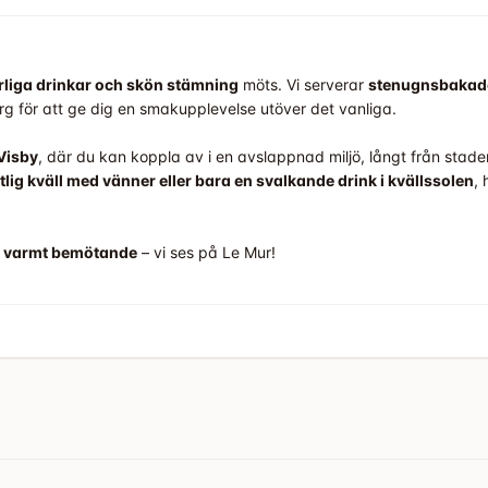
rliga drinkar och skön stämning
möts. Vi serverar
stenugnsbakad
rg för att ge dig en smakupplevelse utöver det vanliga.
 Visby
, där du kan koppla av i en avslappnad miljö, långt från stade
lig kväll med vänner eller bara en svalkande drink i kvällssolen
, 
tt varmt bemötande
– vi ses på Le Mur!