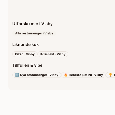
Utforska mer i Visby
Alla restauranger i Visby
Liknande kök
Pizza
·
Visby
Italienskt
·
Visby
Tillfällen & vibe
🆕
Nya restauranger
·
Visby
🔥
Hetaste just nu
·
Visby
🏆