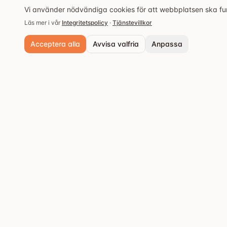
Vi använder nödvändiga cookies för att webbplatsen ska fung
Läs mer i vår
Integritetspolicy
·
Tjänstevillkor
Acceptera alla
Avvisa valfria
Anpassa
Nödvändiga cookies
Alltid aktiva. Krävs för grundläggande funktioner och säkerhet.
Analyscookies
Populära städer
Hjälper oss förstå hur webbplatsen används så vi kan förbättra upple
Stockholm
Upptäck de bästa
Spara inställningar
restaurangerna och
Göteborg
matupplevelserna.
Malmö
Västerås
Örebro
Uppsala
Fler städer
→