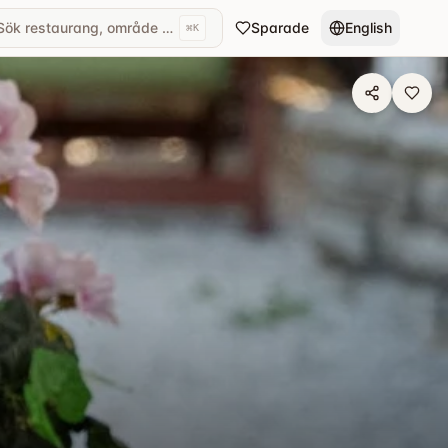
Sök restaurang, område eller kök...
Sparade
English
⌘
K