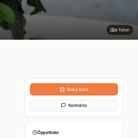
6
foton
+
1
Boka bord
Kontakta
Öppettider