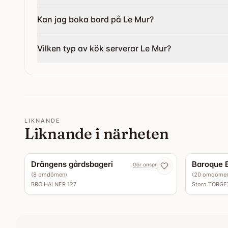
Kan jag boka bord på Le Mur?
Vilken typ av kök serverar Le Mur?
LIKNANDE
Liknande i närheten
5.0
Drängens gårdsbageri
Baroque 
Gör anspråk nu
(
8
omdömen
)
(
20
omdöme
BRO HALNER 127
Stora TORGE