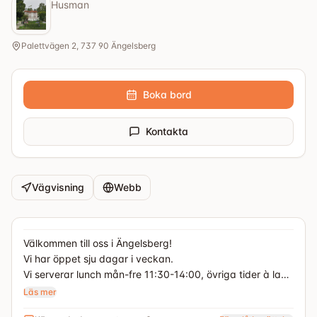
Husman
Palettvägen 2, 737 90 Ängelsberg
Boka bord
Kontakta
Vägvisning
Webb
Välkommen till oss i Ängelsberg!
Vi har öppet sju dagar i veckan.
Vi serverar lunch mån-fre 11:30-14:00, övriga tider à la
carte-meny.
Läs mer