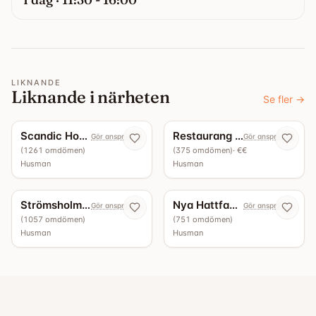
LIKNANDE
Liknande i närheten
Se fler
→
4.6
1
guide
4.5
Scandic Hotell - Restaurang köksbaren
Restaurang Ångan
Gör anspråk nu
Gör anspråk nu
(
1261
omdömen
)
(
375
omdömen
)
· €€
Husman
Husman
1
guide
4.4
10
guider
4.3
Strömsholms marketenteri
Nya Hattfabriken
Gör anspråk nu
Gör anspråk nu
(
1057
omdömen
)
(
751
omdömen
)
Husman
Husman