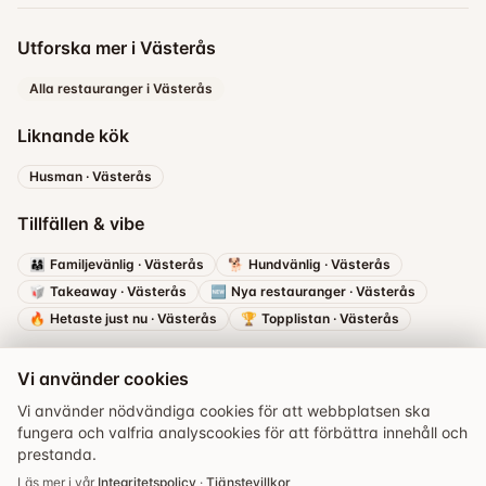
Utforska mer i Västerås
Alla restauranger i Västerås
Liknande kök
Husman
·
Västerås
Tillfällen & vibe
👨‍👩‍👧
Familjevänlig
·
Västerås
🐕
Hundvänlig
·
Västerås
🥡
Takeaway
·
Västerås
🆕
Nya restauranger
·
Västerås
🔥
Hetaste just nu
·
Västerås
🏆
Topplistan
·
Västerås
Vi använder cookies
Vi använder nödvändiga cookies för att webbplatsen ska
fungera och valfria analyscookies för att förbättra innehåll och
prestanda.
Boka bord
Läs mer i vår
Integritetspolicy
·
Tjänstevillkor