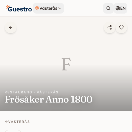
Hoppa till innehåll
Västerås
EN
F
RESTAURANG · VÄSTERÅS
Frösåker Anno 1800
VÄSTERÅS