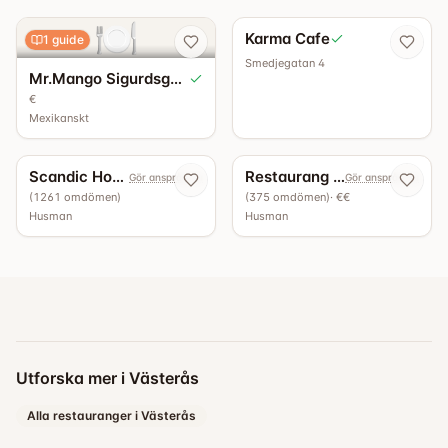
🍽️
Karma Cafe
1
guide
Smedjegatan 4
Mr.Mango Sigurdsgatan
€
Mexikanskt
4.6
1
guide
4.5
Scandic Hotell - Restaurang köksbaren
Restaurang Ångan
Gör anspråk nu
Gör anspråk nu
(
1261
omdömen
)
(
375
omdömen
)
· €€
Husman
Husman
Utforska mer i Västerås
Alla restauranger i Västerås