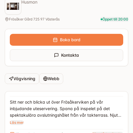
Husman
Frösåker Gård 725 97 Västerås
Öppet till 20:00
Boka bord
Kontakta
Vägvisning
Webb
Sitt ner och blicka ut över Frösåkerviken på vår
inbjudande uteservering. Spana på inspelet på det
spektakulära avslutningshålet från vår takterrass. Njut
av omsorgsfullt utvalda rätter och drycker serverade
Läs mer
med glädje och värme.