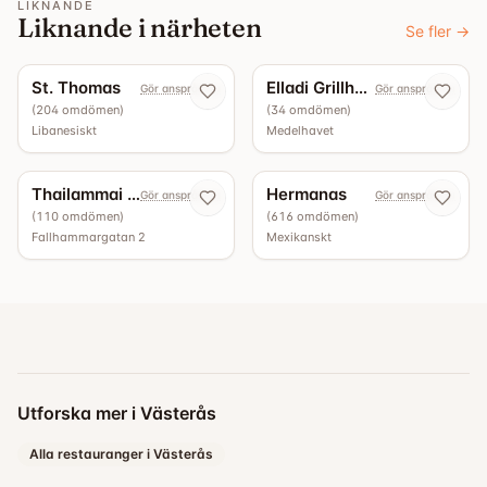
LIKNANDE
Liknande i närheten
Se fler
→
4.9
4.8
St. Thomas
Elladi Grillhouse
Gör anspråk nu
Gör anspråk nu
(
204
omdömen
)
(
34
omdömen
)
Libanesiskt
Medelhavet
4.8
10
guider
4.6
Thailammai Indian Food
Hermanas
Gör anspråk nu
Gör anspråk nu
(
110
omdömen
)
(
616
omdömen
)
Fallhammargatan 2
Mexikanskt
Utforska mer i Västerås
Alla restauranger i Västerås