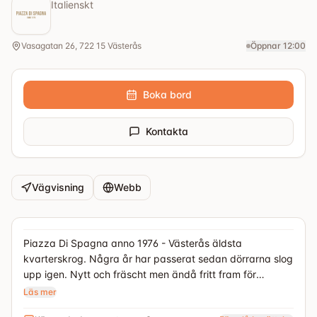
Italienskt
Vasagatan 26, 722 15 Västerås
Öppnar 12:00
Boka bord
Kontakta
Vägvisning
Webb
Piazza Di Spagna anno 1976 - Västerås äldsta
kvarterskrog. Några år har passerat sedan dörrarna slog
upp igen. Nytt och fräscht men ändå fritt fram för
flashbacks. I ny regi med stolthet över att få ta
Läs mer
traditionerna in i nästa generation. Gamla minnen