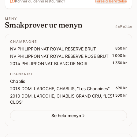
Känner du denna restaurang?
Föreslå berättelse
återberättas och nya skapas.
En del av Västerås hjärtslag, säger några. Ingången till
MENY
staden, säger andra. En plats att uppleva eller
Smakprover ur menyn
469
rätter
återupptäcka. Till alla våra tidigare och kommande
gäster vill vi säga: välkommen tillbaka!
CHAMPAGNE
850 kr
NV PHILIPPONNAT ROYAL RESERVE BRUT
1 000 kr
NV PHILIPPONNAT ROYAL RESERVE ROSE BRUT
1 350 kr
2014 PHILIPPONNAT BLANC DE NOIR
FRANKRIKE
Chablis
690 kr
2018 DOM. LAROCHE, CHABLIS, ”Les Chanoines"
1 500 kr
2010 DOM. LARCOHE, CHABLIS GRAND CRU, ”LES
CLOS”
Se hela menyn