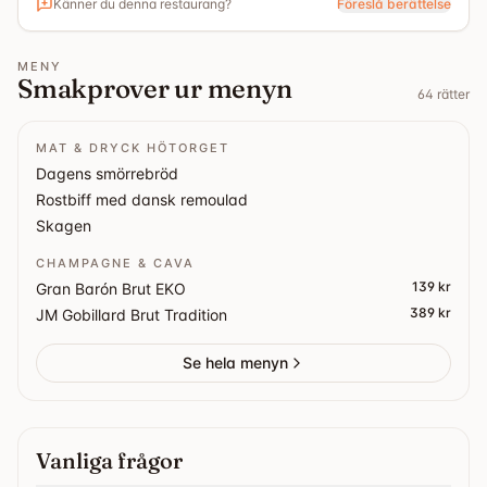
Känner du denna restaurang?
Föreslå berättelse
fräscha sallader och spännande wokar. Allstar är
sportbaren för hela familjen, även för de minsta!
MENY
Smakprover ur menyn
64
rätter
MAT & DRYCK HÖTORGET
Dagens smörrebröd
Rostbiff med dansk remoulad
Skagen
CHAMPAGNE & CAVA
139 kr
Gran Barón Brut EKO
389 kr
JM Gobillard Brut Tradition
Se hela menyn
Vanliga frågor