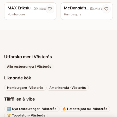
MAX Erikslund
McDonald's Skrapan
Gör anspråk nu
Gör anspråk nu
Hamburgare
Hamburgare
Utforska mer i Västerås
Alla restauranger i Västerås
Liknande kök
Hamburgare
·
Västerås
Amerikanskt
·
Västerås
Tillfällen & vibe
🆕
Nya restauranger
·
Västerås
🔥
Hetaste just nu
·
Västerås
🏆
Topplistan
·
Västerås