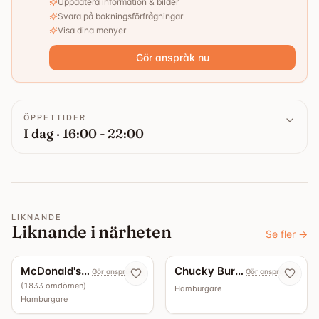
Uppdatera information & bilder
Svara på bokningsförfrågningar
Visa dina menyer
Gör anspråk nu
ÖPPETTIDER
I dag · 16:00 - 22:00
LIKNANDE
Liknande i närheten
Se fler
→
3.4
McDonald's Hälla
Chucky Burger Erikslund
Gör anspråk nu
Gör anspråk nu
(
1833
omdömen
)
Hamburgare
Hamburgare