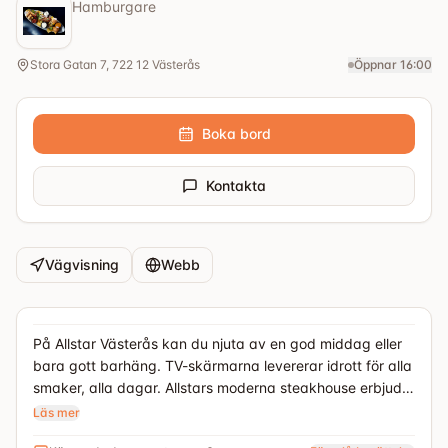
Hamburgare
Stora Gatan 7, 722 12 Västerås
Öppnar 16:00
Boka bord
Kontakta
Vägvisning
Webb
På Allstar Västerås kan du njuta av en god middag eller
bara gott barhäng. TV-skärmarna levererar idrott för alla
smaker, alla dagar. Allstars moderna steakhouse erbjuder
det klassiska amerikanska köket – med en extra touch.
Läs mer
Här finns det burgare och maffiga stekar, men också