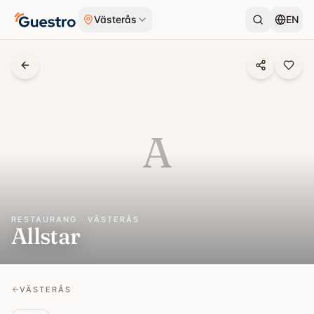
Hoppa till innehåll
Västerås
EN
A
RESTAURANG · VÄSTERÅS
Allstar
VÄSTERÅS