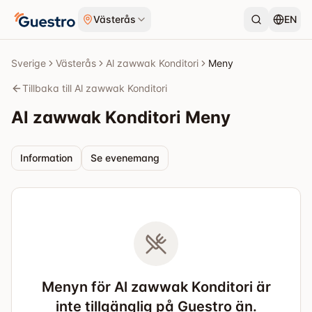
Hoppa till innehåll
Västerås
EN
Sverige
Västerås
Al zawwak Konditori
Meny
Tillbaka till Al zawwak Konditori
Al zawwak Konditori
Meny
Information
Se evenemang
Menyn för Al zawwak Konditori är
inte tillgänglig på Guestro än.