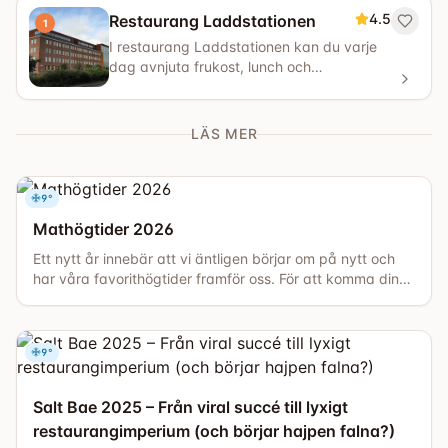
4.5
Restaurang Laddstationen
1
I restaurang Laddstationen kan du varje
dag avnjuta frukost, lunch och
eftermiddagsfika, samt beställa catering
eller...
LÄS MER
9
°
Mathögtider 2026
Ett nytt år innebär att vi äntligen börjar om på nytt och
har våra favorithögtider framför oss. För att komma dina
gäster närmare är det ett perfekt tillfälle att fira dessa
tillsammans. Därför är det viktigt att hålla koll på årets
mathögtider och andra högtider som vi relaterar till
9
°
umgänge. Planera för god framförhållning och [...]
Salt Bae 2025 – Från viral succé till lyxigt
restaurangimperium (och börjar hajpen falna?)