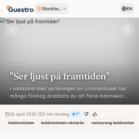
Hoppa till innehåll
Stockholm
EN
GUIDE
"Ser ljust på framtiden"
I samband med spridningen av coronaviruset har
många företag drabbats av att färre människor
är i rörelse jämfört med förut. En bransch som
drabbats väldigt hårt är restaurangbranschen. I
28 april 2020
·
3 min läsning
7
°
denna artikel-serie möter vi restaurang- och
laddstationen
laddstationen västerås
restaurang laddstationen
caféägare som berättar om hur coronaviruset
påverkat deras verksamhet och hur de ser på