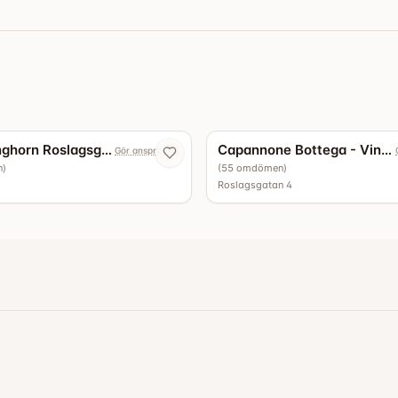
5.0
Texas Longhorn Roslagsgatan
Capannone Bottega - Vinbar
Gör anspråk nu
n
)
(
55
omdömen
)
Roslagsgatan 4