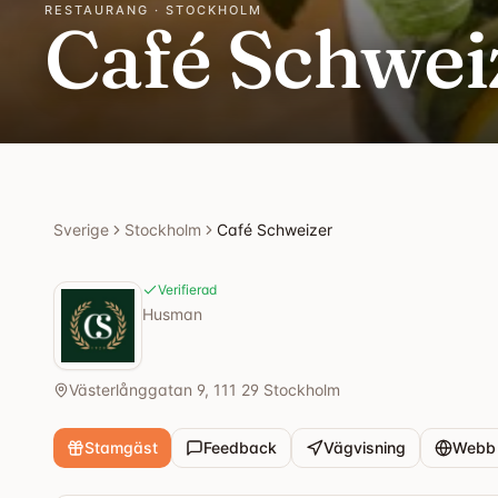
RESTAURANG · STOCKHOLM
Café Schwei
Sverige
Stockholm
Café Schweizer
Verifierad
Husman
Västerlånggatan 9, 111 29 Stockholm
Stamgäst
Feedback
Vägvisning
Webb