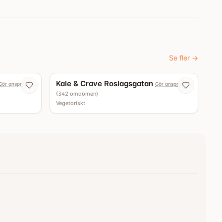
Se fler
→
4.9
4.5
Kale & Crave Roslagsgatan
Gör anspråk nu
Gör anspråk nu
(
342
omdömen
)
Vegetariskt