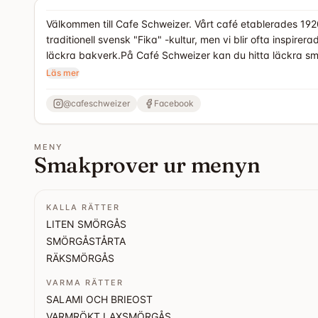
Välkommen till Cafe Schweizer. Vårt café etablerades 1920
traditionell svensk "Fika" -kultur, men vi blir ofta inspire
läckra bakverk.På Café Schweizer kan du hitta läckra smö
stolta över vårt unika och kärleksfulla sätt att ta hand 
Läs mer
Vi försöker hämta våra råvaror lokalt, vårt utbud växlar
till våra årstidsväxlingar hämtar vi vår inspiration från S
@
cafeschweizer
Facebook
meny som kanske bara är tillgängliga under en kort tid.
MENY
Smakprover ur menyn
KALLA RÄTTER
LITEN SMÖRGÅS
SMÖRGÅSTÅRTA
RÄKSMÖRGÅS
VARMA RÄTTER
SALAMI OCH BRIEOST
VARMRÖKT LAXSMÖRGÅS