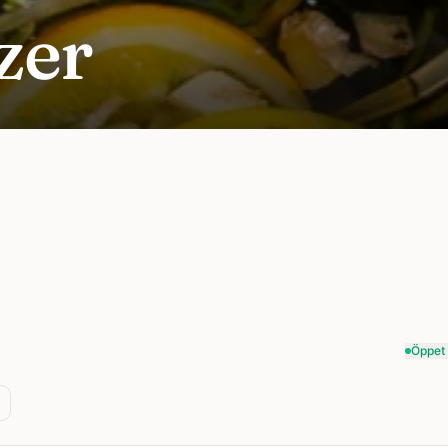
zer
Öppet 