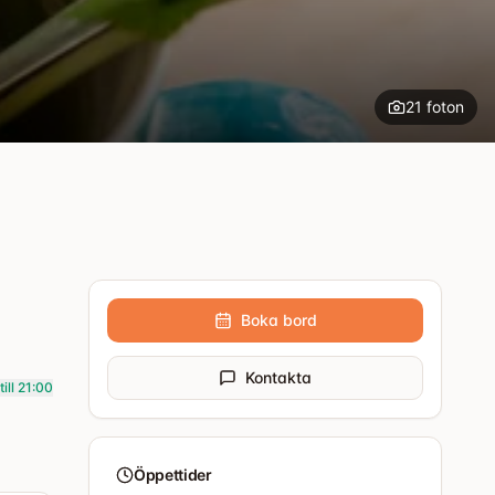
21
foton
+
16
Boka bord
Kontakta
till 21:00
Öppettider