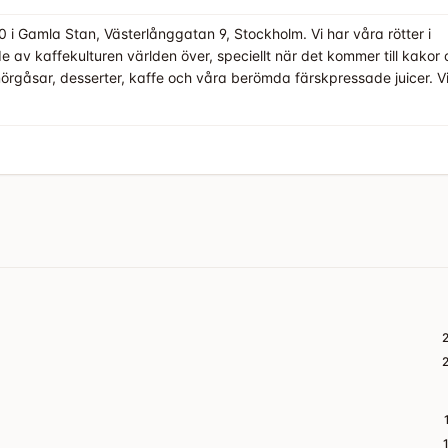
 i Gamla Stan, Västerlånggatan 9, Stockholm. Vi har våra rötter i
rade av kaffekulturen världen över, speciellt när det kommer till kakor
rgåsar, desserter, kaffe och våra berömda färskpressade juicer. Vi
om våra gäster, men vi älskar också att ta hand om planeten och kro
 med årstiderna och vi använder mest ekologiska råvaror.När det k
veriges 25 landskap. Det gör att du ofta kan hitta unika varor på vår