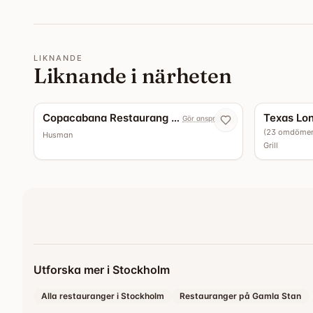
LIKNANDE
Liknande i närheten
Copacabana Restaurang & Bar
Gör anspråk nu
(
23
omdöme
Husman
Grill
Utforska mer i Stockholm
Alla restauranger i Stockholm
Restauranger på Gamla Stan