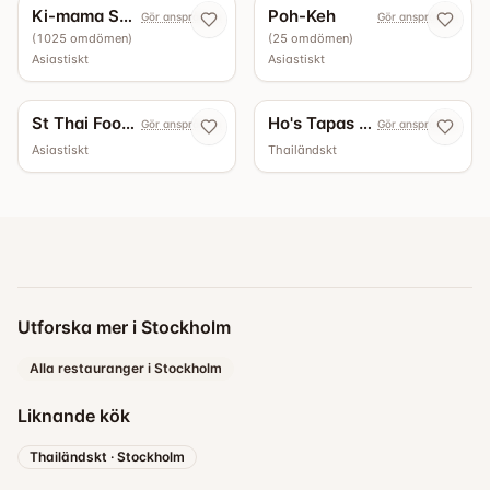
Ki-mama Sushi
Poh-Keh
Gör anspråk nu
Gör anspråk nu
(
1025
omdömen
)
(
25
omdömen
)
Asiastiskt
Asiastiskt
St Thai Food Restaurant
Ho's Tapas Kök & Bar
Gör anspråk nu
Gör anspråk nu
Asiastiskt
Thailändskt
Utforska mer i Stockholm
Alla restauranger i Stockholm
Liknande kök
Thailändskt
·
Stockholm