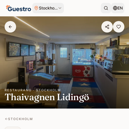
Hoppa till innehåll
Stockholm
EN
RESTAURANG · STOCKHOLM
Thaivagnen Lidingö
STOCKHOLM