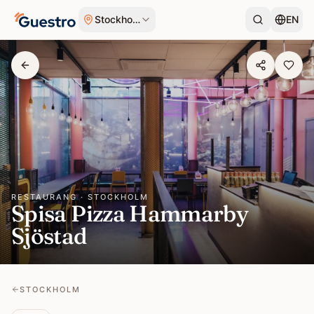
Hoppa till innehåll
Stockholm
EN
RESTAURANG · STOCKHOLM
Spisa Pizza Hammarby
Sjöstad
STOCKHOLM