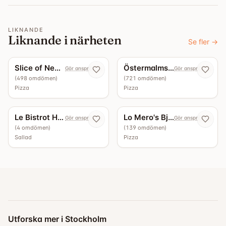
LIKNANDE
Liknande i närheten
Se fler
→
4.4
4.3
Slice of New York
Östermalms Pizzeria
Gör anspråk nu
Gör anspråk nu
(
498
omdömen
)
(
721
omdömen
)
Pizza
Pizza
4.0
3.7
Le Bistrot Hötorgshallen
Lo Mero's Björkhagen
Gör anspråk nu
Gör anspråk nu
(
4
omdömen
)
(
139
omdömen
)
Sallad
Pizza
Utforska mer i Stockholm