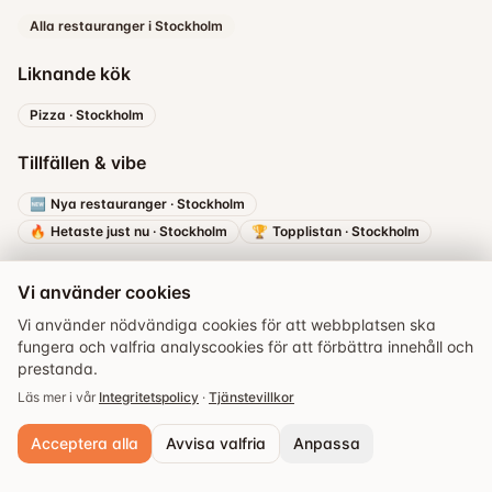
Alla restauranger i Stockholm
Liknande kök
Pizza
·
Stockholm
Tillfällen & vibe
🆕
Nya restauranger
·
Stockholm
🔥
Hetaste just nu
·
Stockholm
🏆
Topplistan
·
Stockholm
Vi använder cookies
Vi använder nödvändiga cookies för att webbplatsen ska
fungera och valfria analyscookies för att förbättra innehåll och
prestanda.
Boka bord
Läs mer i vår
Integritetspolicy
·
Tjänstevillkor
Acceptera alla
Avvisa valfria
Anpassa
Utforska
Guider
Evenemang
Sparade