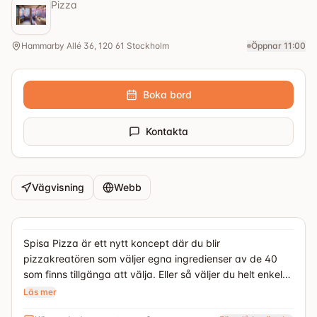
Pizza
Hammarby Allé 36, 120 61 Stockholm
Öppnar 11:00
Boka bord
Kontakta
Vägvisning
Webb
Spisa Pizza är ett nytt koncept där du blir
pizzakreatören som väljer egna ingredienser av de 40
som finns tillgänga att välja. Eller så väljer du helt enkelt
någon av de färdiga kombinationer. Därefter gräddas
Läs mer
pizzan i endast 3min innan du får en rykande färsk pizza