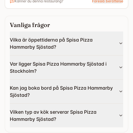
Känner du denna restaurang?
Föreslå berättelse
att avnjuta på plats eller ta med dig. Spisa i Hammarby
Sjöstad är nyöppnad och finns även i Sollentuna C och
Ulriksdal. Foto: Spisa
Vanliga frågor
Vilka är öppettiderna på Spisa Pizza
Hammarby Sjöstad?
Var ligger Spisa Pizza Hammarby Sjöstad i
Stockholm?
Kan jag boka bord på Spisa Pizza Hammarby
Sjöstad?
Vilken typ av kök serverar Spisa Pizza
Hammarby Sjöstad?