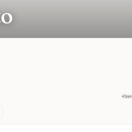
to
Öppn