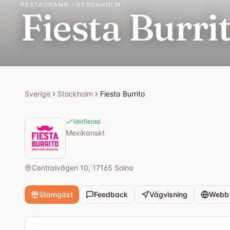
RESTAURANG · STOCKHOLM
Fiesta Burri
Sverige
Stockholm
Fiesta Burrito
Verifierad
Mexikanskt
Centralvägen 10, 17165 Solna
Stamgäst
Feedback
Vägvisning
Webb