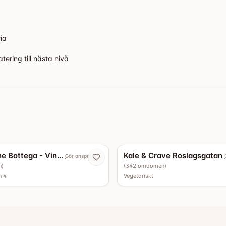
ria
tering till nästa nivå
4.9
Capannone Bottega - Vinbar
Kale & Crave Roslagsgatan
Gör anspråk nu
n
)
(
342
omdömen
)
n 4
Vegetariskt