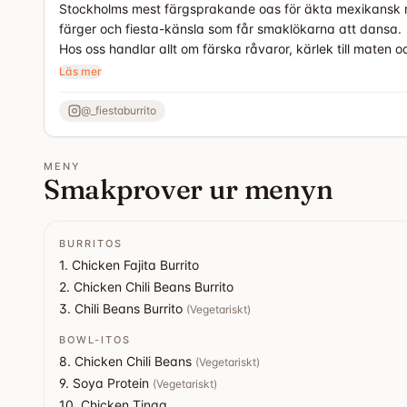
Stockholms mest färgsprakande oas för äkta mexikansk mat!
färger och fiesta-känsla som får smaklökarna att dansa.
Hos oss handlar allt om färska råvaror, kärlek till maten 
fyllda till bredden med allt från mört, marinerat kött som 
Läs mer
alternativ.
@
_fiestaburrito
MENY
Smakprover ur menyn
BURRITOS
1. Chicken Fajita Burrito
2. Chicken Chili Beans Burrito
3. Chili Beans Burrito
(
Vegetariskt
)
BOWL-ITOS
8. Chicken Chili Beans
(
Vegetariskt
)
9. Soya Protein
(
Vegetariskt
)
10. Chicken Tinga