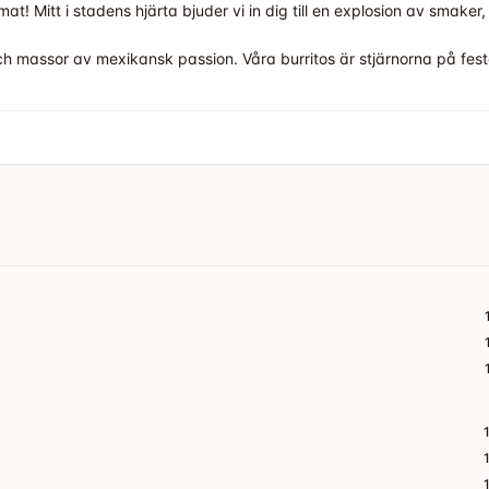
 Mitt i stadens hjärta bjuder vi in dig till en explosion av smaker,
och massor av mexikansk passion. Våra burritos är stjärnorna på fest
smälter i munnen till härliga, smakrika vegetariska eller veganska