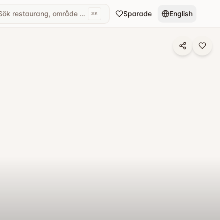
Sök restaurang, område eller kök...
Sparade
English
⌘
K