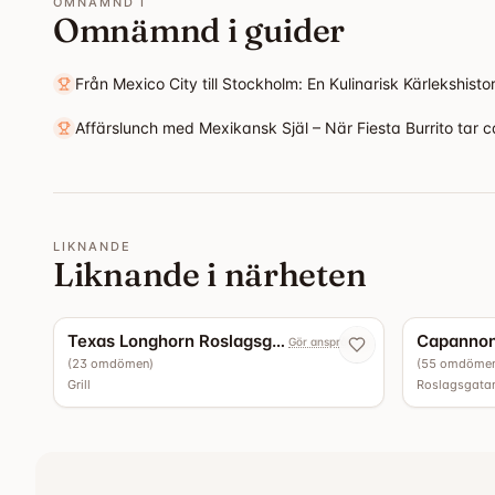
OMNÄMND I
Omnämnd i guider
Från Mexico City till Stockholm: En Kulinarisk Kärlekshisto
Affärslunch med Mexikansk Själ – När Fiesta Burrito tar ca
LIKNANDE
Liknande i närheten
5.0
Texas Longhorn Roslagsgatan
Gör anspråk nu
(
23
omdömen
)
(
55
omdöme
Grill
Roslagsgata