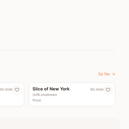
Se fler
→
4.5
4.4
Slice of New York
Gör anspråk nu
Gör anspråk nu
(
498
omdömen
)
Pizza