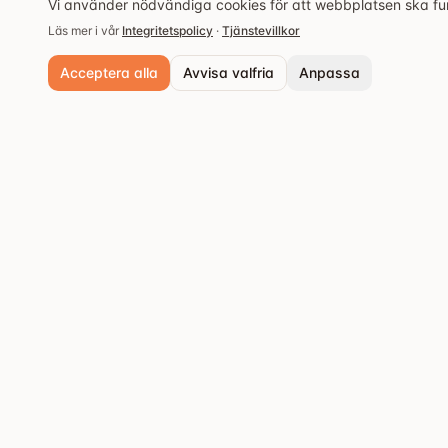
Vi använder nödvändiga cookies för att webbplatsen ska fung
Läs mer i vår
Integritetspolicy
·
Tjänstevillkor
Acceptera alla
Avvisa valfria
Anpassa
Nödvändiga cookies
Alltid aktiva. Krävs för grundläggande funktioner och säkerhet.
Analyscookies
Populära städer
Hjälper oss förstå hur webbplatsen används så vi kan förbättra upple
Stockholm
Upptäck de bästa
Spara inställningar
restaurangerna och
Göteborg
matupplevelserna.
Malmö
Västerås
Örebro
Uppsala
Fler städer
→