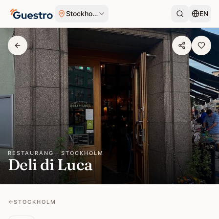
Hoppa till innehåll
Stockholm
EN
RESTAURANG · STOCKHOLM
Deli di Luca
STOCKHOLM