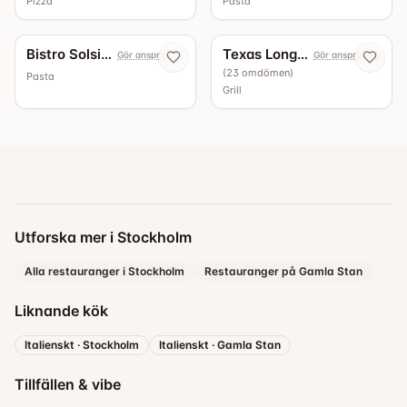
Pizza
Pasta
5.0
Bistro Solsidan
Texas Longhorn Roslagsgatan
Gör anspråk nu
Gör anspråk nu
(
23
omdömen
)
Pasta
Grill
Utforska mer i Stockholm
Alla restauranger i Stockholm
Restauranger på Gamla Stan
Liknande kök
Italienskt
·
Stockholm
Italienskt
·
Gamla Stan
Tillfällen & vibe