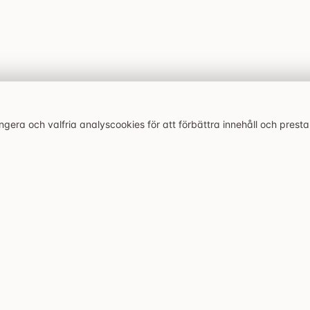
era och valfria analyscookies för att förbättra innehåll och prest
Senaste artiklarna
Utforska
velsen.
Bonaccorso i Stockholm:
Alla restauranger
siciliansk kvarterskrog på
Caffeine and Cravings:
Bästa restaurangerna
Östermalm med starkt