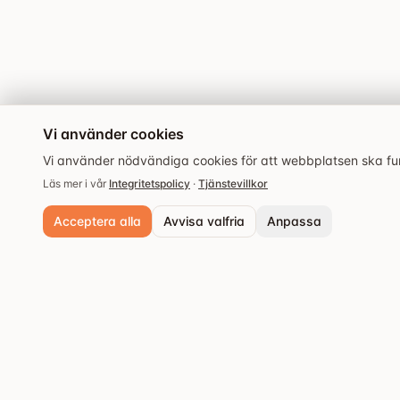
Vi använder cookies
Vi använder nödvändiga cookies för att webbplatsen ska fung
Läs mer i vår
Integritetspolicy
·
Tjänstevillkor
Acceptera alla
Avvisa valfria
Anpassa
Nödvändiga cookies
Alltid aktiva. Krävs för grundläggande funktioner och säkerhet.
Analyscookies
Populära städer
Hjälper oss förstå hur webbplatsen används så vi kan förbättra upple
Stockholm
Upptäck de bästa
Spara inställningar
restaurangerna och
Göteborg