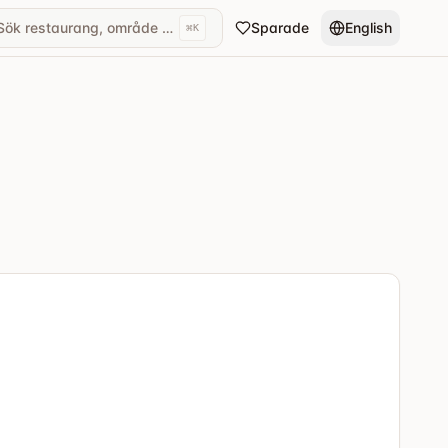
Sök restaurang, område eller kök...
Sparade
English
⌘
K