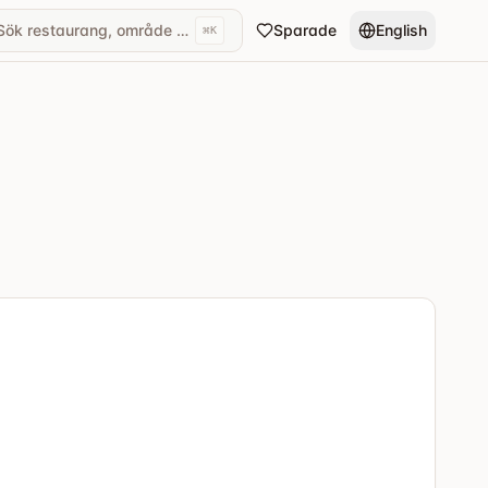
Sök restaurang, område eller kök...
Sparade
English
⌘
K