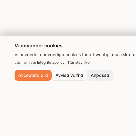
Vi använder cookies
Vi använder nödvändiga cookies för att webbplatsen ska fung
Läs mer i vår
Integritetspolicy
·
Tjänstevillkor
Acceptera alla
Avvisa valfria
Anpassa
Nödvändiga cookies
Alltid aktiva. Krävs för grundläggande funktioner och säkerhet.
Analyscookies
Populära städer
Hjälper oss förstå hur webbplatsen används så vi kan förbättra upple
Stockholm
Upptäck de bästa
Spara inställningar
restaurangerna och
Göteborg