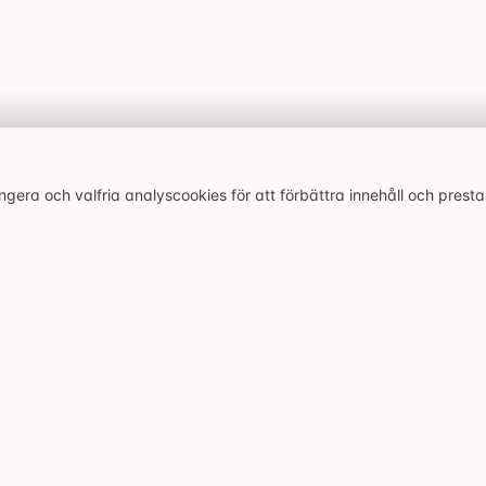
era och valfria analyscookies för att förbättra innehåll och prest
Senaste artiklarna
Utforska
velsen.
Bonaccorso i Stockholm:
Alla restauranger
siciliansk kvarterskrog på
Caffeine and Cravings:
Bästa restaurangerna
Östermalm med starkt