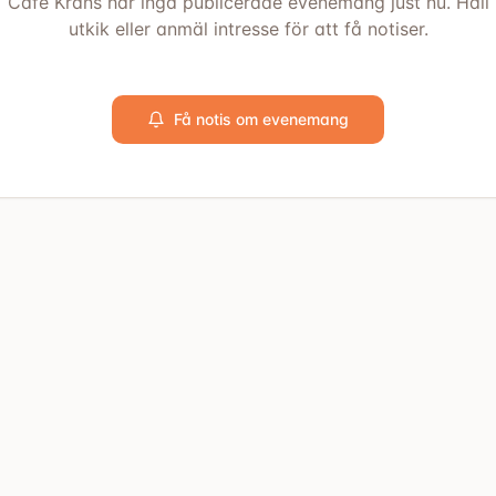
Cafe Krans har inga publicerade evenemang just nu. Håll
utkik eller anmäl intresse för att få notiser.
Få notis om evenemang