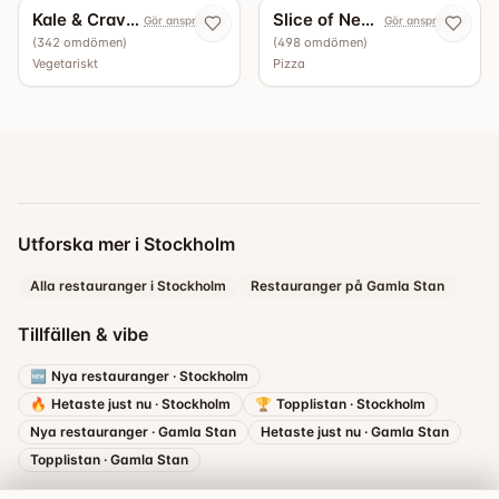
Kale & Crave Roslagsgatan
Slice of New York
Gör anspråk nu
Gör anspråk nu
(
342
omdömen
)
(
498
omdömen
)
Vegetariskt
Pizza
Utforska mer i Stockholm
Alla restauranger i Stockholm
Restauranger på Gamla Stan
Tillfällen & vibe
🆕
Nya restauranger
·
Stockholm
🔥
Hetaste just nu
·
Stockholm
🏆
Topplistan
·
Stockholm
Nya restauranger
·
Gamla Stan
Hetaste just nu
·
Gamla Stan
Topplistan
·
Gamla Stan