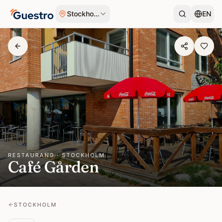
Hoppa till innehåll
Stockholm
EN
RESTAURANG · STOCKHOLM
Café Gården
STOCKHOLM