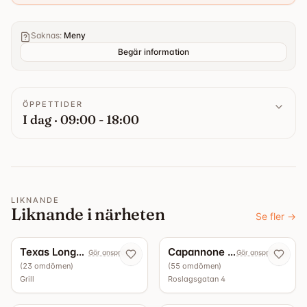
Saknas
:
Meny
Begär information
ÖPPETTIDER
I dag · 09:00 - 18:00
LIKNANDE
Liknande i närheten
Se fler
→
5.0
4.9
Texas Longhorn Roslagsgatan
Capannone Bottega - Vinbar
Gör anspråk nu
Gör anspråk nu
(
23
omdömen
)
(
55
omdömen
)
Grill
Roslagsgatan 4
4.5
4.4