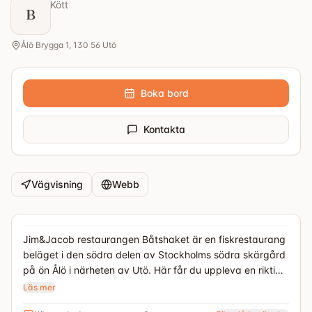
Kött
B
Ålö Brygga 1, 130 56 Utö
Boka bord
Kontakta
Vägvisning
Webb
Jim&Jacob restaurangen Båtshaket är en fiskrestaurang
beläget i den södra delen av Stockholms södra skärgård
på ön Ålö i närheten av Utö. Här får du uppleva en riktig
oas i Skärgården där man får avnjuta nyrökt fisk, som
Läs mer
rökts i det egna lilla rökeriet på kajen intill. Det hela