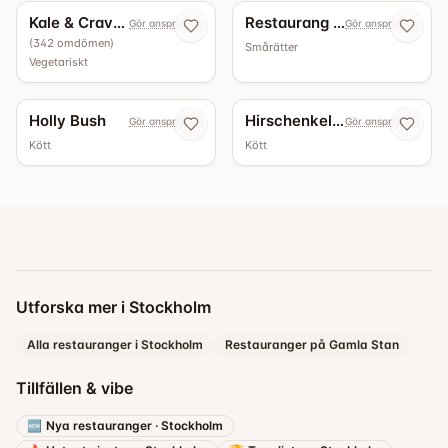
Kale & Crave Roslagsgatan
Restaurang Sjö & Land
Gör anspråk nu
Gör anspråk nu
(
342
omdömen
)
Smårätter
Vegetariskt
Holly Bush
Hirschenkeller Hornsgatan
Gör anspråk nu
Gör anspråk nu
Kött
Kött
Utforska mer i Stockholm
Alla restauranger i Stockholm
Restauranger på Gamla Stan
Tillfällen & vibe
🆕
Nya restauranger
·
Stockholm