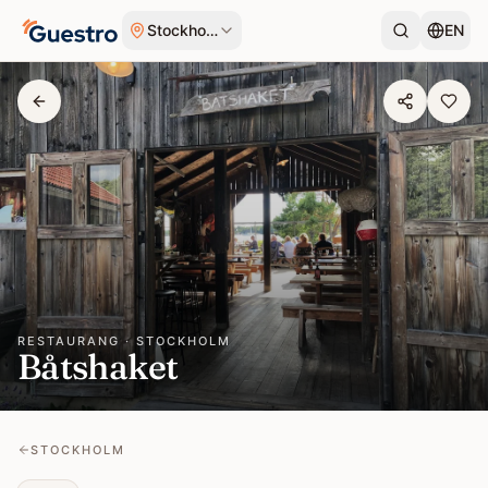
Hoppa till innehåll
Stockholm
EN
RESTAURANG · STOCKHOLM
Båtshaket
STOCKHOLM