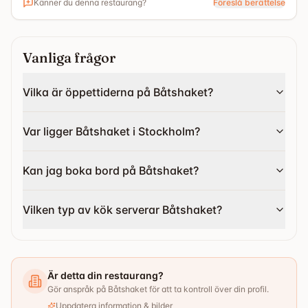
Känner du denna restaurang?
Föreslå berättelse
avnjuts ute på trädäcket med en utsikt som sträcker sig
över kobbar, skär, vikar och hav. Restaurangen öppnar
på våren och har öppet hela sommaren och tidig höst
Vanliga frågor
Vilka är öppettiderna på Båtshaket?
Var ligger Båtshaket i Stockholm?
Kan jag boka bord på Båtshaket?
Vilken typ av kök serverar Båtshaket?
Är detta din restaurang?
Gör anspråk på Båtshaket för att ta kontroll över din profil.
Uppdatera information & bilder