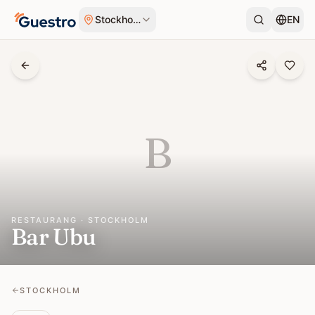
Hoppa till innehåll
Stockholm
EN
B
RESTAURANG · STOCKHOLM
Bar Ubu
STOCKHOLM