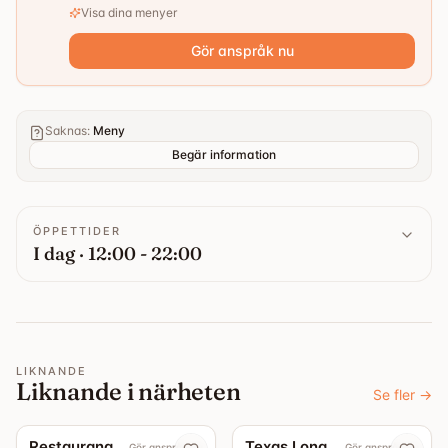
Visa dina menyer
Gör anspråk nu
Saknas
:
Meny
Begär information
ÖPPETTIDER
I dag · 12:00 - 22:00
LIKNANDE
Liknande i närheten
Se fler
→
5.0
Restaurang Sjö & Land
Texas Longhorn Roslagsgatan
Gör anspråk nu
Gör anspråk nu