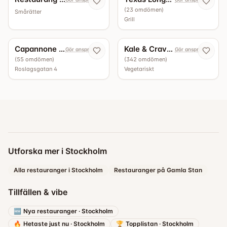
(
23
omdömen
)
Smårätter
Grill
4.9
4.5
Capannone Bottega - Vinbar
Kale & Crave Roslagsgatan
Gör anspråk nu
Gör anspråk nu
(
55
omdömen
)
(
342
omdömen
)
Roslagsgatan 4
Vegetariskt
Utforska mer i Stockholm
Alla restauranger i Stockholm
Restauranger på Gamla Stan
Tillfällen & vibe
🆕
Nya restauranger
·
Stockholm
🔥
Hetaste just nu
·
Stockholm
🏆
Topplistan
·
Stockholm