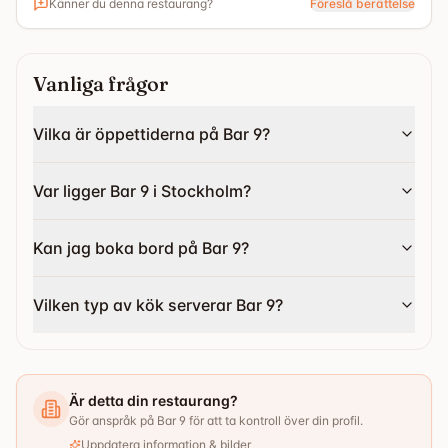
Känner du denna restaurang?
Föreslå berättelse
Ska du fira något eller bara vill bjuda vännerna på en bit
mat? Hör av dig så ska vi se till att skapa något som
passar er. Vår lokal är liten men stor, vi kan säker
Vanliga frågor
komponera ihop ett erbjudande du inte kan tacka nej till!
Vilka är öppettiderna på Bar 9?
Var ligger Bar 9 i Stockholm?
Kan jag boka bord på Bar 9?
Vilken typ av kök serverar Bar 9?
Är detta din restaurang?
Gör anspråk på Bar 9 för att ta kontroll över din profil.
Uppdatera information & bilder