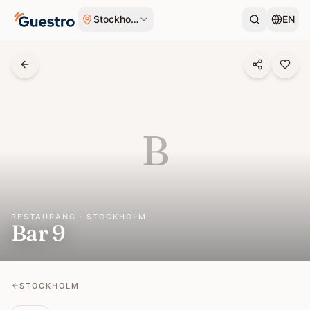
Hoppa till innehåll
Stockholm
EN
B
RESTAURANG · STOCKHOLM
Bar 9
STOCKHOLM