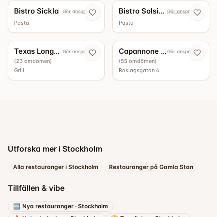
Bistro Sickla
Bistro Solsidan
Gör anspråk nu
Gör anspråk nu
Pasta
Pasta
5.0
4.9
Texas Longhorn Roslagsgatan
Capannone Bottega - Vinbar
Gör anspråk nu
Gör anspråk nu
(
23
omdömen
)
(
55
omdömen
)
Grill
Roslagsgatan 4
Utforska mer i Stockholm
Alla restauranger i Stockholm
Restauranger på Gamla Stan
Tillfällen & vibe
🆕
Nya restauranger
·
Stockholm