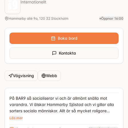
Internationellt
Hammarby allé 9a, 120 32 Stockholm
Öppnar 16:00
Boka bord
Kontakta
Vägvisning
Webb
På BAR9 så socialiserar vi och är allmänt snälla mot
varandra. Vi älskar Hammarby Sjöstad och vi gillar alla
sorters sociala människor. Allt är så mycket roligare
tillsammans. När vi är på BAR9 så är vi våra bästa
Läs mer
sociala jag. Tack för att du bidrar till en bättre värld.