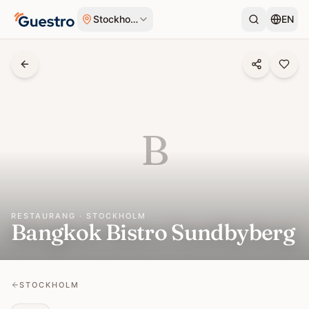
Hoppa till innehåll
Stockholm
EN
B
RESTAURANG · STOCKHOLM
Bangkok Bistro Sundbyberg
STOCKHOLM