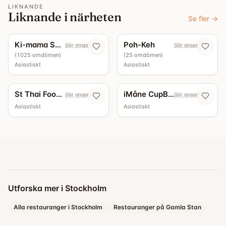
LIKNANDE
Liknande i närheten
Se fler
→
4.4
4.3
Ki-mama Sushi
Poh-Keh
Gör anspråk nu
Gör anspråk nu
(
1025
omdömen
)
(
25
omdömen
)
Asiastiskt
Asiastiskt
St Thai Food Restaurant
iMåne CupBap
Gör anspråk nu
Gör anspråk nu
Asiastiskt
Asiastiskt
Utforska mer i Stockholm
Alla restauranger i Stockholm
Restauranger på Gamla Stan