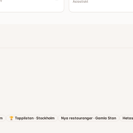
n
)
Asiastiskt
lm
🏆
Topplistan
·
Stockholm
Nya restauranger
·
Gamla Stan
Hetas