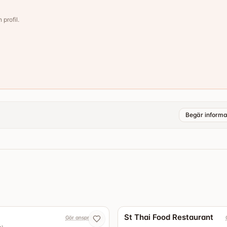
 profil.
Begär informa
4.3
St Thai Food Restaurant
Gör anspråk nu