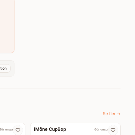
tion
Se fler
→
iMåne CupBap
Gör anspråk nu
Gör anspråk nu