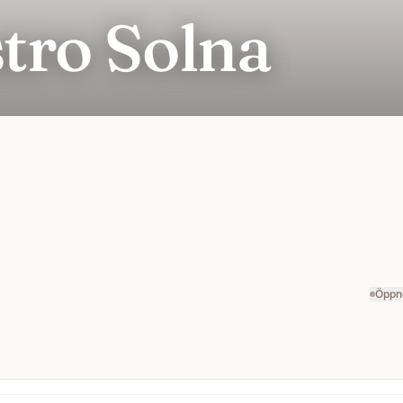
tro Solna
Öppn