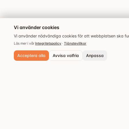
Vi använder cookies
Vi använder nödvändiga cookies för att webbplatsen ska fung
Läs mer i vår
Integritetspolicy
·
Tjänstevillkor
Acceptera alla
Avvisa valfria
Anpassa
Nödvändiga cookies
Alltid aktiva. Krävs för grundläggande funktioner och säkerhet.
Analyscookies
Populära städer
Hjälper oss förstå hur webbplatsen används så vi kan förbättra upple
Stockholm
Upptäck de bästa
Spara inställningar
restaurangerna och
Göteborg
matupplevelserna.
Malmö
Västerås