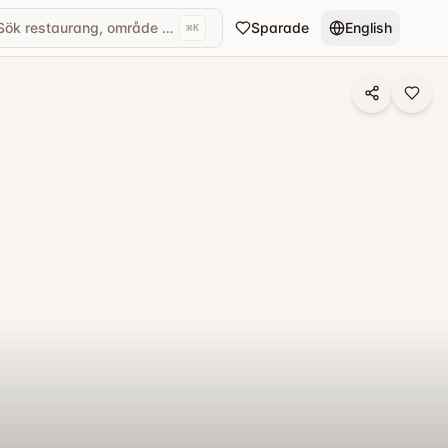
Sök restaurang, område eller kök...
Sparade
English
⌘
K