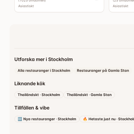
(
1025
omdömen
)
(
25
omdöme
Asiastiskt
Asiastiskt
Utforska mer i Stockholm
Alla restauranger i Stockholm
Restauranger på Gamla Stan
Liknande kök
Thailändskt
·
Stockholm
Thailändskt
·
Gamla Stan
Tillfällen & vibe
🆕
Nya restauranger
·
Stockholm
🔥
Hetaste just nu
·
Stockho