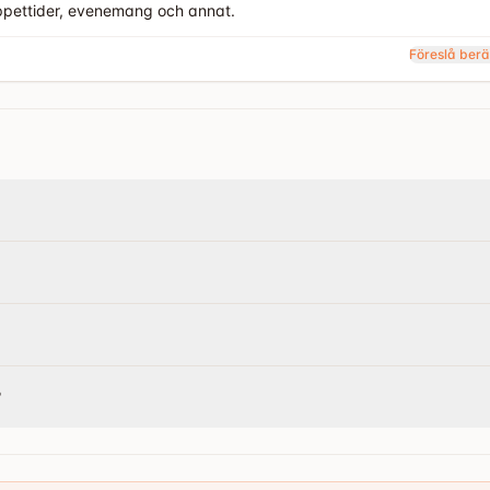
öppettider, evenemang och annat.
Föreslå berä
?