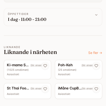
ÖPPETTIDER
I dag · 11:00 - 21:00
LIKNANDE
Liknande i närheten
Se fler
→
4.4
4.3
Ki-mama Sushi
Poh-Keh
Gör anspråk nu
Gör anspråk nu
(
1025
omdömen
)
(
25
omdömen
)
Asiastiskt
Asiastiskt
St Thai Food Restaurant
iMåne CupBap
Gör anspråk nu
Gör anspråk nu
Asiastiskt
Asiastiskt