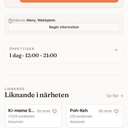
Saknas
:
Meny, Webbplats
Begär information
ÖPPETTIDER
I dag · 12:00 - 21:00
LIKNANDE
Liknande i närheten
Se fler
→
4.4
4.3
Ki-mama Sushi
Poh-Keh
Gör anspråk nu
Gör anspråk nu
(
1025
omdömen
)
(
25
omdömen
)
Asiastiskt
Asiastiskt