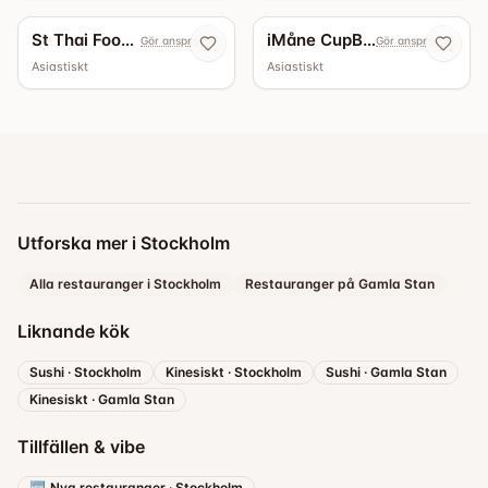
St Thai Food Restaurant
iMåne CupBap
Gör anspråk nu
Gör anspråk nu
Asiastiskt
Asiastiskt
Utforska mer i Stockholm
Alla restauranger i Stockholm
Restauranger på Gamla Stan
Liknande kök
Sushi
·
Stockholm
Kinesiskt
·
Stockholm
Sushi
·
Gamla Stan
Kinesiskt
·
Gamla Stan
Tillfällen & vibe
🆕
Nya restauranger
·
Stockholm