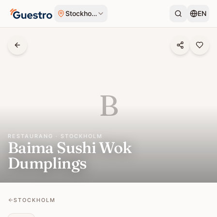
Hoppa till innehåll
Stockholm
EN
B
RESTAURANG · STOCKHOLM
Baima Sushi Wok
Dumplings
STOCKHOLM