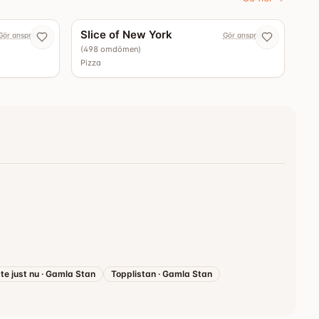
4.5
4.4
Slice of New York
Gör anspråk nu
Gör anspråk nu
(
498
omdömen
)
Pizza
te just nu
·
Gamla Stan
Topplistan
·
Gamla Stan