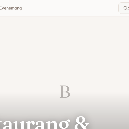
Evenemang
B
taurang &