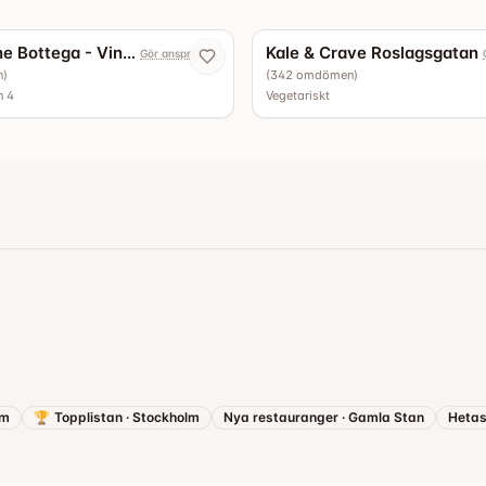
4.9
Capannone Bottega - Vinbar
Kale & Crave Roslagsgatan
Gör anspråk nu
n
)
(
342
omdömen
)
n 4
Vegetariskt
lm
🏆
Topplistan
·
Stockholm
Nya restauranger
·
Gamla Stan
Hetas