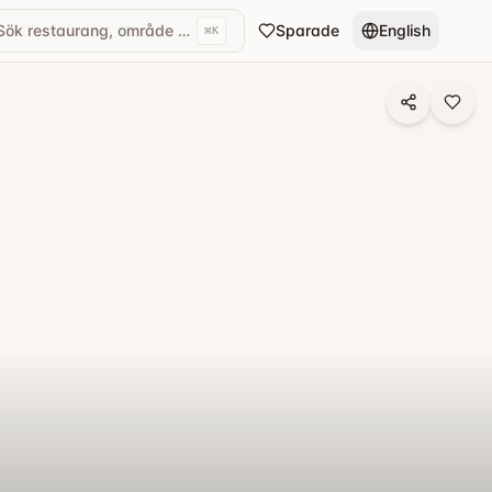
Sök restaurang, område eller kök...
Sparade
English
⌘
K