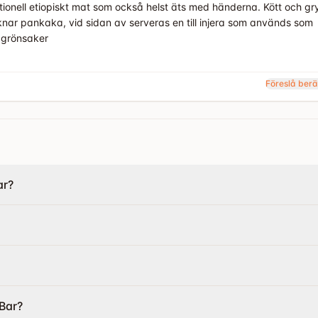
ionell etiopiskt mat som också helst äts med händerna. Kött och gr
iknar pankaka, vid sidan av serveras en till injera som används som
h grönsaker
Föreslå berä
ar?
 Bar?