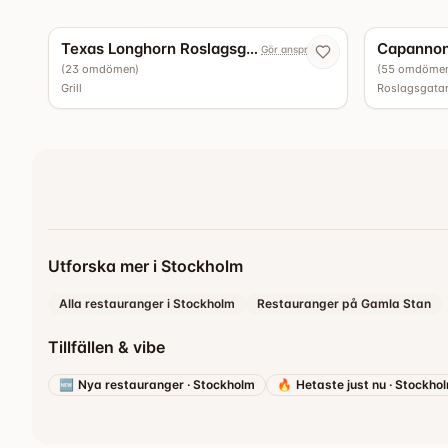
5.0
Texas Longhorn Roslagsgatan
Gör anspråk nu
(
23
omdömen
)
(
55
omdöme
Grill
Roslagsgata
Utforska mer i Stockholm
Alla restauranger i Stockholm
Restauranger på Gamla Stan
Tillfällen & vibe
🆕
Nya restauranger
·
Stockholm
🔥
Hetaste just nu
·
Stockho