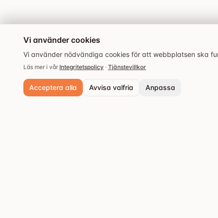
Vi använder cookies
Vi använder nödvändiga cookies för att webbplatsen ska fung
Läs mer i vår
Integritetspolicy
·
Tjänstevillkor
Acceptera alla
Avvisa valfria
Anpassa
Nödvändiga cookies
Alltid aktiva. Krävs för grundläggande funktioner och säkerhet.
Analyscookies
Populära städer
Hjälper oss förstå hur webbplatsen används så vi kan förbättra upple
Stockholm
Upptäck de bästa
Spara inställningar
restaurangerna och
Göteborg
matupplevelserna.
Malmö
Västerås