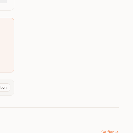
tion
Se fler
→