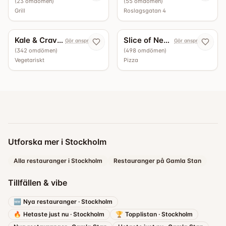
(
23
omdömen
)
(
55
omdömen
)
Grill
Roslagsgatan 4
4.5
4.4
Kale & Crave Roslagsgatan
Slice of New York
Gör anspråk nu
Gör anspråk nu
(
342
omdömen
)
(
498
omdömen
)
Vegetariskt
Pizza
Utforska mer i Stockholm
Alla restauranger i Stockholm
Restauranger på Gamla Stan
Tillfällen & vibe
🆕
Nya restauranger
·
Stockholm
🔥
Hetaste just nu
·
Stockholm
🏆
Topplistan
·
Stockholm