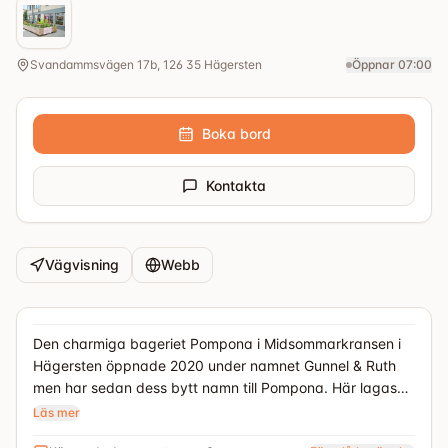
Svandammsvägen 17b, 126 35 Hägersten
Öppnar 07:00
Boka bord
Kontakta
Vägvisning
Webb
Den charmiga bageriet Pompona i Midsommarkransen i
Hägersten öppnade 2020 under namnet Gunnel & Ruth
men har sedan dess bytt namn till Pompona. Här lagas
lunch fika och frukost på plats. Det är stort fokus på
Läs mer
hållbarhet och ekologiska närproducerade råvaror