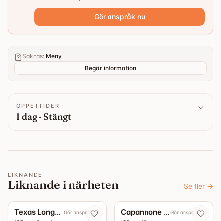
Gör anspråk nu
Saknas
:
Meny
Begär information
ÖPPETTIDER
I dag · Stängt
LIKNANDE
Liknande i närheten
Se fler
→
5.0
4.9
Texas Longhorn Roslagsgatan
Capannone Bottega - Vinbar
Gör anspråk nu
Gör anspråk nu