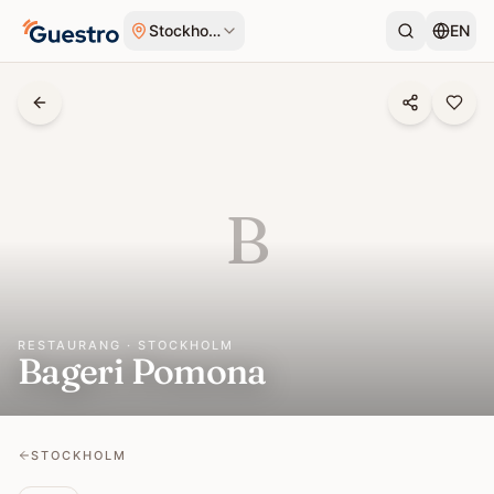
Hoppa till innehåll
Stockholm
EN
B
RESTAURANG · STOCKHOLM
Bageri Pomona
STOCKHOLM