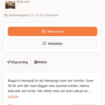
Bakverk
Långholmsgatan 23, 117 33 Stockholm
Boka bord
Kontakta
Vägvisning
Webb
Bagar'n Hornstull är ett hembagri som har funnits i över
30 år och där man lägger ned mycket kärlek i deras
bakverk och bröd. Här hittar man ett stort utbud av
kakor, smörgåstårtor, bröd och veganska bakverk
Läs mer