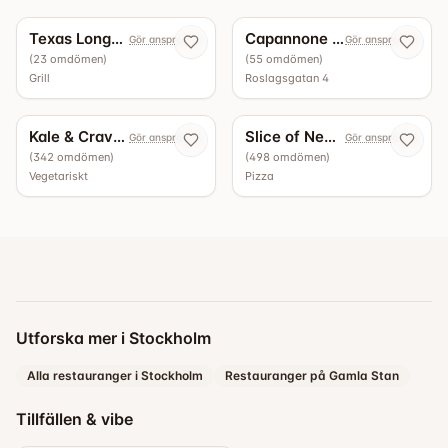
Texas Longhorn Roslagsgatan
Capannone Bottega - Vinbar
Gör anspråk nu
Gör anspråk nu
(
23
omdömen
)
(
55
omdömen
)
Grill
Roslagsgatan 4
4.5
4.4
Kale & Crave Roslagsgatan
Slice of New York
Gör anspråk nu
Gör anspråk nu
(
342
omdömen
)
(
498
omdömen
)
Vegetariskt
Pizza
Utforska mer i Stockholm
Alla restauranger i Stockholm
Restauranger på Gamla Stan
Tillfällen & vibe