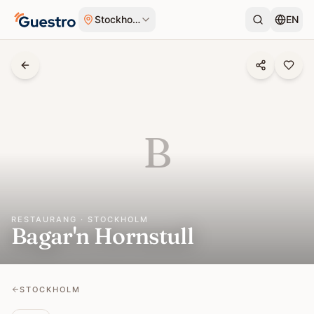
Hoppa till innehåll
Stockholm
EN
B
RESTAURANG · STOCKHOLM
Bagar'n Hornstull
STOCKHOLM