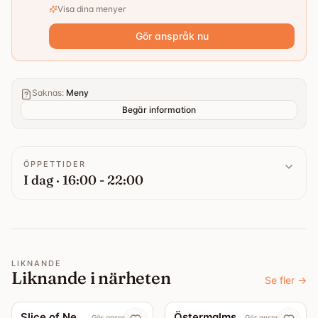
Visa dina menyer
Gör anspråk nu
Saknas
:
Meny
Begär information
ÖPPETTIDER
I dag · 16:00 - 22:00
LIKNANDE
Liknande i närheten
Se fler
→
4.4
4.3
Slice of New York
Östermalms Pizzeria
Gör anspråk nu
Gör anspråk nu