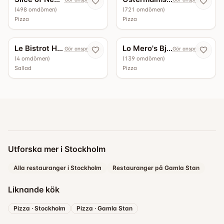
(
498
omdömen
)
(
721
omdömen
)
Pizza
Pizza
4.0
3.7
Le Bistrot Hötorgshallen
Lo Mero's Björkhagen
Gör anspråk nu
Gör anspråk nu
(
4
omdömen
)
(
139
omdömen
)
Sallad
Pizza
Utforska mer i Stockholm
Alla restauranger i Stockholm
Restauranger på Gamla Stan
Liknande kök
Pizza
·
Stockholm
Pizza
·
Gamla Stan