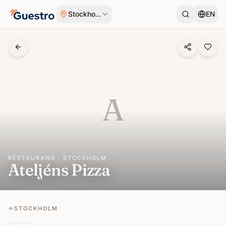
Hoppa till innehåll
Stockholm
EN
A
RESTAURANG · STOCKHOLM
Ateljéns Pizza
STOCKHOLM