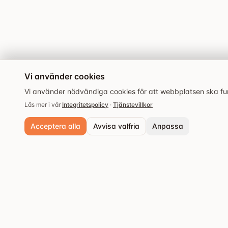
Vi använder cookies
Vi använder nödvändiga cookies för att webbplatsen ska fung
Läs mer i vår
Integritetspolicy
·
Tjänstevillkor
Acceptera alla
Avvisa valfria
Anpassa
Nödvändiga cookies
Alltid aktiva. Krävs för grundläggande funktioner och säkerhet.
Analyscookies
Populära städer
Hjälper oss förstå hur webbplatsen används så vi kan förbättra upple
Stockholm
Upptäck de bästa
Spara inställningar
restaurangerna och
Göteborg