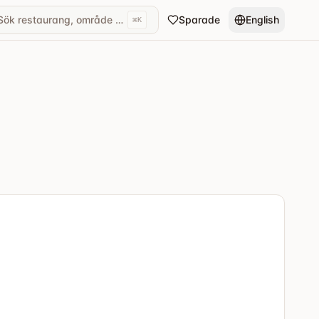
Sök restaurang, område eller kök...
Sparade
English
⌘
K