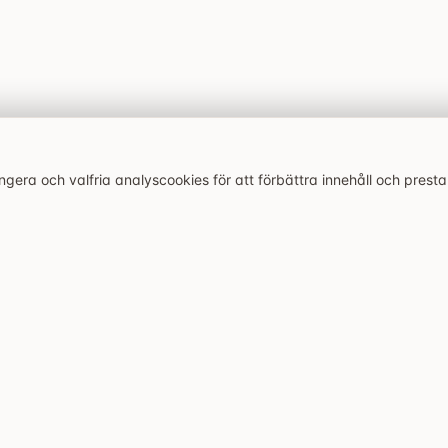
era och valfria analyscookies för att förbättra innehåll och prest
Senaste artiklarna
Utforska
velsen.
Bonaccorso i Stockholm:
Alla restauranger
siciliansk kvarterskrog på
Caffeine and Cravings:
Bästa restaurangerna
Östermalm med starkt