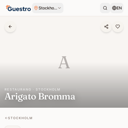
Hoppa till innehåll
Stockholm
EN
A
RESTAURANG · STOCKHOLM
Arigato Bromma
STOCKHOLM