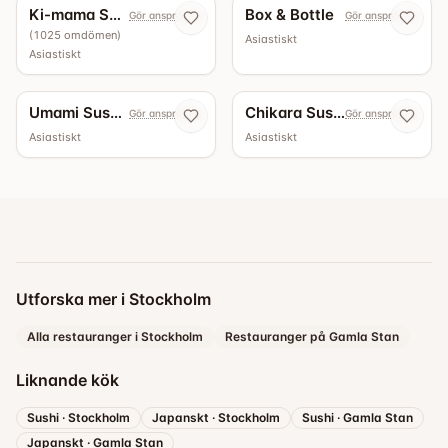
Ki-mama Sushi
Box & Bottle
Gör anspråk nu
Gör anspråk nu
(
1025
omdömen
)
Asiastiskt
Asiastiskt
Umami Sushi & Wok Årsta
Chikara Sushi Sollentuna
Gör anspråk nu
Gör anspråk nu
Asiastiskt
Asiastiskt
Utforska mer i Stockholm
Alla restauranger i Stockholm
Restauranger på Gamla Stan
Liknande kök
Sushi
·
Stockholm
Japanskt
·
Stockholm
Sushi
·
Gamla Stan
Japanskt
·
Gamla Stan