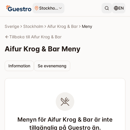
Hoppa till innehåll
Stockholm
EN
Sverige
Stockholm
Aifur Krog & Bar
Meny
Tillbaka till Aifur Krog & Bar
Aifur Krog & Bar
Meny
Information
Se evenemang
Menyn för Aifur Krog & Bar är inte
tillgänglig på Guestro än.