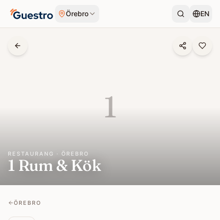
Hoppa till innehåll
Örebro
EN
1
RESTAURANG · ÖREBRO
1 Rum & Kök
ÖREBRO