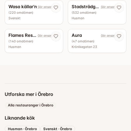
Wasa källar'n
Stadsträdgårdens Café & Restaurang
Gör anspråk nu
Gör anspråk nu
(
220
omdömen
)
(
532
omdömen
)
Svenskt
Husman
3.6
5.0
Flames Restaurang
Aura
Gör anspråk nu
Gör anspråk nu
(
140
omdömen
)
(
47
omdömen
)
Husman
Krönikegatan 23
Utforska mer i Örebro
Alla restauranger i Örebro
Liknande kök
Husman
·
Örebro
Svenskt
·
Örebro