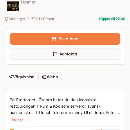
Husman
Stortorget 16, 702 11 Örebro
Öppet till 22:00
Boka bord
Kontakta
Vägvisning
Webb
På Stortorget i Örebro hittar du den klassiska
restaurangen 1 Rum & Kök som serverar svensk
husmanskost till lunch à la carte meny till middag. Foto: 1
Rum och Kök
Läs mer