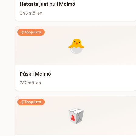
Hetaste just nu i Malmö
348
ställen
Topplista
🐣
Påsk i Malmö
267
ställen
Topplista
🥡