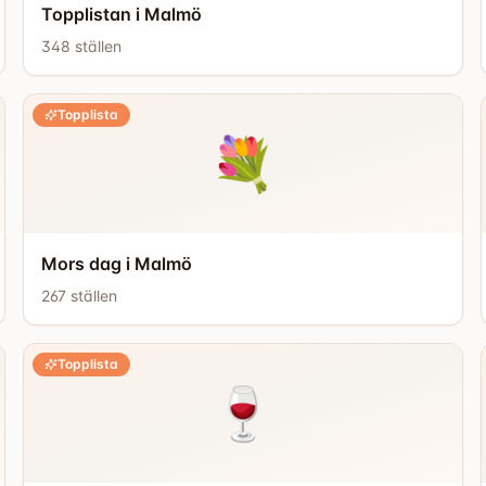
Topplistan i Malmö
348
ställen
Topplista
💐
Mors dag i Malmö
267
ställen
Topplista
🍷