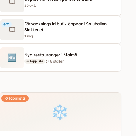
25 okt.
Förpackningsfri butik öppnar i Saluhallen
7
°
Slakteriet
1 maj
Nya restauranger i Malmö
🆕
348
ställen
Topplista
Topplista
❄️