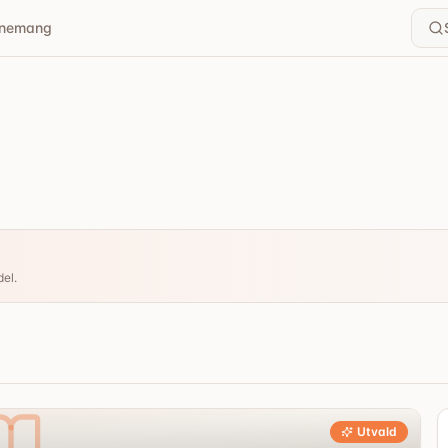
nemang
del.
Utvald