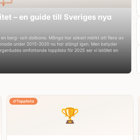
itet – en guide till Sveriges nya
 en berg- och dalbana. Många har säkert märkt att flera av
pnade under 2015-2020 nu har stängt igen. Men betyder
erdudes omfattande topplista för 2025 ser vi istället en
Topplista
🏆