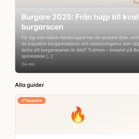
Burgare 2025: Från hajp till kval
burgarscen
För dig som älskar hamburgare har de senaste åren varit
de populära burgarkedjorna och restaurangerna som öp
detta att burgarscenen är död? Tvärtom – baserat på Burg
spännande [...]
4
min
Alla guider
Topplista
🔥