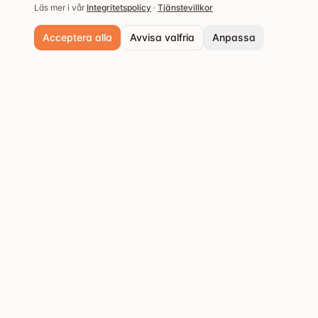
Läs mer i vår
Integritetspolicy
·
Tjänstevillkor
Acceptera alla
Avvisa valfria
Anpassa
Nödvändiga cookies
Alltid aktiva. Krävs för grundläggande funktioner och säkerhet.
Analyscookies
Populära städer
Hjälper oss förstå hur webbplatsen används så vi kan förbättra upple
Stockholm
Upptäck de bästa
Spara inställningar
restaurangerna och
Göteborg
matupplevelserna.
Malmö
Västerås
Örebro
Uppsala
Fler städer
→