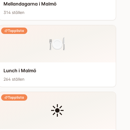
Mellandagarna i Malmö
314
ställen
Topplista
🍽️
Lunch i Malmö
264
ställen
Topplista
☀️