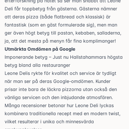
efterforskning på nätet så ser man snabbt att
Leone
Deli
får toppbetyg från gästerna. Gästerna nämner
att deras pizza (både flatbread och klassisk) är
fantastisk (som en gäst formulerade sig), men man
ger även högt betyg till pastan, kebaben, salladerna,
ja, att det mesta på menyn får fina komplimanger!
Utmärkta Omdömen på Google
Imponerande betyg – Just nu Hallstahammars högsta
betyg bland alla restauranger
Leone Delis
rykte för kvalitet och service är tydligt
när man ser på deras
Google-omdömen
. Kunder
prisar inte bara de läckra pizzorna utan också den
vänliga servicen och den inbjudande atmosfären.
Många recensioner betonar hur
Leone Deli
lyckas
kombinera traditionella recept med en modern twist,
vilket resulterar i unika och minnesvärda