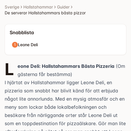
toppdestination för pizzaälskare. Gör [...]
Sverige
Hallstahammar
Guider
De serverar Hallstahammars bästa pizzor
Snabblista
Leone Deli
1
L
eone Deli: Hallstahammars Bästa Pizzeria
(Om
gästerna får bestämma)
I hjärtat av
Hallstahammar ligger Leone Deli
, en
pizzeria som snabbt har blivit känd för att erbjuda
något lite annorlunda. Med en mysig atmosfär och en
meny som lockar både lokalbefolkningen och
besökare från närliggande orter står
Leone Deli
ut
som en toppdestination för pizzaälskare. Gör man lite