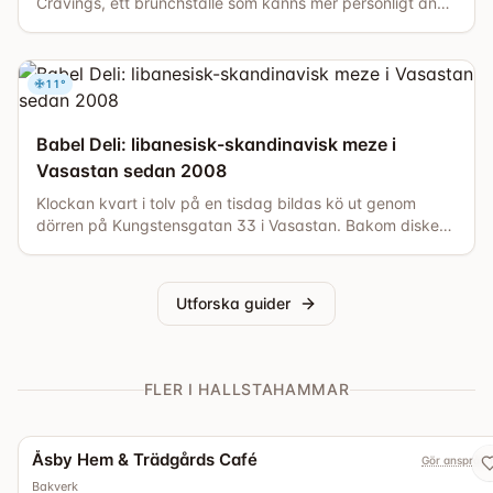
Cravings, ett brunchställe som känns mer personligt än
många andra namn i samma kategori. Här är det inte
bara kaffe och klassiska frukosträtter som står i centrum,
utan också en tydlig matidé, ett snabbt tempo och en
11
°
känsla av att någon faktiskt bryr sig om vad som landar
[...]
Babel Deli: libanesisk-skandinavisk meze i
Vasastan sedan 2008
Klockan kvart i tolv på en tisdag bildas kö ut genom
dörren på Kungstensgatan 33 i Vasastan. Bakom disken
står hummus, baba ganoush, granatäppelsallad och
kofte uppradade i serveringskärl. Sebastian, delägaren
av Babel Deli, öppnade den här mezebaren 2008. Arton
Utforska guider
år senare är kön fortfarande lång vid lunchtid, och maten
som serveras över disken har [...]
FLER I HALLSTAHAMMAR
Åsby Hem & Trädgårds Café
Gör anspråk 
Bakverk