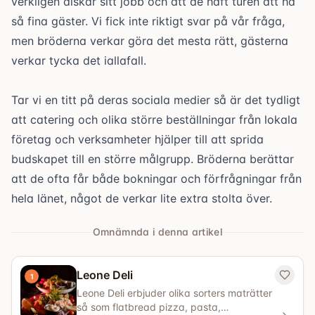
verkligen älskar sitt jobb och att de haft turen att ha
så fina gäster. Vi fick inte riktigt svar på vår fråga,
men bröderna verkar göra det mesta rätt, gästerna
verkar tycka det iallafall.
Tar vi en titt på deras sociala medier så är det tydligt
att catering och olika större beställningar från lokala
företag och verksamheter hjälper till att sprida
budskapet till en större målgrupp. Bröderna berättar
att de ofta får både bokningar och förfrågningar från
hela länet, något de verkar lite extra stolta över.
Omnämnda i denna artikel
Leone Deli
1
Leone Deli erbjuder olika sorters maträtter
så som flatbread pizza, pasta,