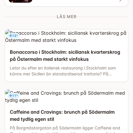
högrevburgare och våfflor med mera....
LÄS MER
13
°
Bonaccorso i Stockholm: siciliansk kvarterskrog
på Östermalm med starkt vinfokus
Letar du efter en italiensk restaurang i Stockholm som
känns mer Sicilien än standardiserad trattoria? På
Runebergsgatan på Östermalm ligger Bonaccorso, en
liten familjedriven osteria där sicilianska smaker, tydligt
vinfokus och varm service gör stället relevant både för
11
°
återkommande kvartersgäster och för dig som vill hitta
en middag med mer personlighet. En siciliansk restaurang
på [...]
Caffeine and Cravings: brunch på Södermalm
med tydlig egen stil
På Borgmästargatan på Södermalm ligger Caffeine and