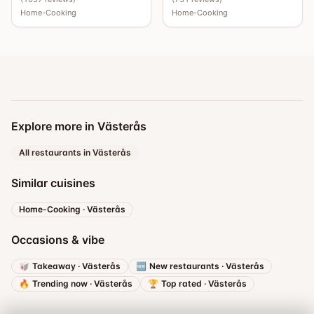
Home-Cooking
Home-Cooking
Explore more in Västerås
All restaurants in Västerås
Similar cuisines
Home-Cooking
·
Västerås
Occasions & vibe
🥡
Takeaway
·
Västerås
🆕
New restaurants
·
Västerås
🔥
Trending now
·
Västerås
🏆
Top rated
·
Västerås