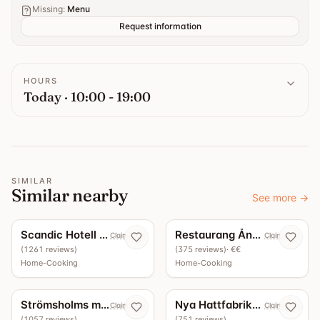
Missing
:
Menu
Request information
HOURS
Today · 10:00 - 19:00
SIMILAR
Similar nearby
See more
→
4.6
1
guide
4.5
Scandic Hotell - Restaurang köksbaren
Restaurang Ångan
Claim now
Claim now
(
1261
reviews
)
(
375
reviews
)
· €€
Home-Cooking
Home-Cooking
1
guide
4.4
10
guides
4.3
Strömsholms marketenteri
Nya Hattfabriken
Claim now
Claim now
(
1057
reviews
)
(
751
reviews
)