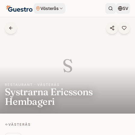
Skip to content
Västerås
SV
S
RESTAURANT · VÄSTERÅS
Systrarna Ericssons
Hembageri
VÄSTERÅS