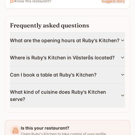
Know this restaurant?
Suggest story
hemstaden. Jag är övertygad om att min satsning på
traditionella och genuina maträtter kommer att lyckas.
Jag välkomnar alla gäster till en Asiatisk
Frequently asked questions
smakupplevelse.
What are the opening hours at Ruby's Kitchen?
Where is Ruby's Kitchen in Västerås located?
Can I book a table at Ruby's Kitchen?
What kind of cuisine does Ruby's Kitchen
serve?
Is this your restaurant?
Claim Ruby's Kitchen to take control of your profile.