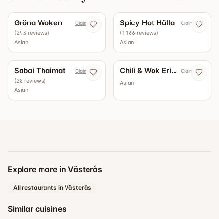
4.2
2
guides
4.0
Gröna Woken
Spicy Hot Hälla
Claim now
Claim now
(
293
reviews
)
(
1166
reviews
)
Asian
Asian
3.9
4
guides
Sabai Thaimat
Chili & Wok Erikslund
Claim now
Claim now
(
28
reviews
)
Asian
Asian
Explore more in Västerås
All restaurants in Västerås
Similar cuisines