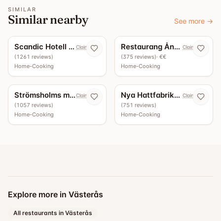
SIMILAR
Similar nearby
See more
→
4.6
1
guide
4.5
Scandic Hotell - Restaurang köksbaren
Restaurang Ångan
Claim now
Claim now
(
1261
reviews
)
(
375
reviews
)
· €€
Home-Cooking
Home-Cooking
1
guide
4.4
10
guides
4.3
Strömsholms marketenteri
Nya Hattfabriken
Claim now
Claim now
(
1057
reviews
)
(
751
reviews
)
Home-Cooking
Home-Cooking
Explore more in Västerås
All restaurants in Västerås