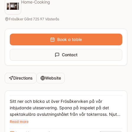
Home-Cooking
Frösåker Gård 725 97 Västerås
Book a table
Contact
Directions
Website
Sitt ner och blicka ut över Frösåkerviken på vår
inbjudande uteservering. Spana på inspelet på det
spektakulära avslutningshålet från vår takterrass. Njut
av omsorgsfullt utvalda rätter och drycker serverade
Read more
med glädje och värme.