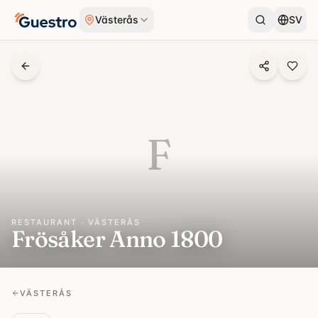
Skip to content
Västerås
SV
F
RESTAURANT · VÄSTERÅS
Frösåker Anno 1800
VÄSTERÅS