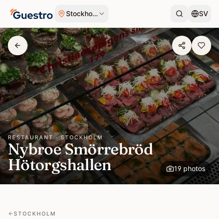
Skip to content
Stockholm
SV
RESTAURANT · STOCKHOLM
Nybroe Smörrebröd
Hötorgshallen
19
photos
+
15
STOCKHOLM