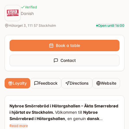
Verified
Danish
Hötorget 3, 111 57 Stockholm
Open until 16:00
Book a table
Contact
Loyalty
Feedback
Directions
Website
Nybroe Smörrebröd i Hötorgshallen – Äkta Smørrebrød
i hjärtat av Stockholm.
Välkommen till
Nybroe
Smörrebrød i Hötorgshallen
, en genuin
dansk
restaurang
mitt på
Hötorget i Stockholm
. Här serverar
Read more