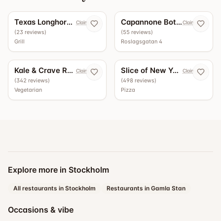
5.0
4.9
Texas Longhorn Roslagsgatan
Capannone Bottega - Vinbar
Claim now
Claim now
(
23
reviews
)
(
55
reviews
)
Grill
Roslagsgatan 4
4.5
4.4
Kale & Crave Roslagsgatan
Slice of New York
Claim now
Claim now
(
342
reviews
)
(
498
reviews
)
Vegetarian
Pizza
Explore more in Stockholm
All restaurants in Stockholm
Restaurants in Gamla Stan
Occasions & vibe