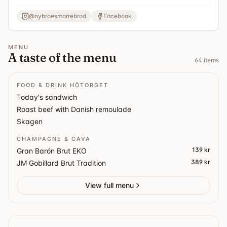
vi klassiskt
Smörrebröd
och autentiskt
Smørrebrød
med
traditionella danska pålägg, tillagade med kärlek och
@
nybroesmorrebrod
Facebook
noggrant utvalda råvaror. Njut av en lättare måltid i en
livlig saluhallsmiljö, tillsammans med något gott att dricka
MENU
– kanske en välkyld snaps för att fullända din danska
A taste of the menu
smakupplevelse. Letar du efter
smörrebröd i
64
items
Hötorgshallen
? Välkommen till oss på Nybroe –
Smørrebrød när det är som bäst
.
FOOD & DRINK HÖTORGET
Today's sandwich
Roast beef with Danish remoulade
Skagen
CHAMPAGNE & CAVA
139 kr
Gran Barón Brut EKO
389 kr
JM Gobillard Brut Tradition
View full menu