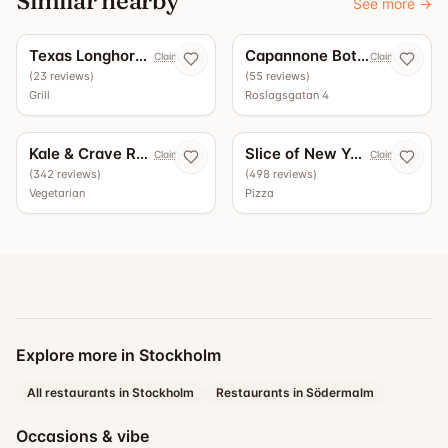
Similar nearby
See more
→
5.0
4.9
Texas Longhorn Roslagsgatan
Capannone Bottega - Vinbar
Claim now
Claim now
(
23
reviews
)
(
55
reviews
)
Grill
Roslagsgatan 4
4.5
4.4
Kale & Crave Roslagsgatan
Slice of New York
Claim now
Claim now
(
342
reviews
)
(
498
reviews
)
Vegetarian
Pizza
Explore more in Stockholm
All restaurants in Stockholm
Restaurants in Södermalm
Occasions & vibe