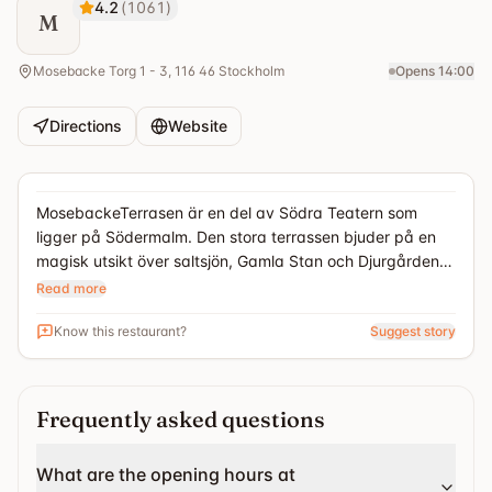
4.2
(
1061
)
M
Mosebacke Torg 1 - 3, 116 46 Stockholm
Opens 14:00
Directions
Website
MosebackeTerrasen är en del av Södra Teatern som
ligger på Södermalm. Den stora terrassen bjuder på en
magisk utsikt över saltsjön, Gamla Stan och Djurgården
och här kommer du njuta av eftermiddagssolen, live
Read more
spelningar och härlig stämning
Know this restaurant?
Suggest story
Frequently asked questions
What are the opening hours at