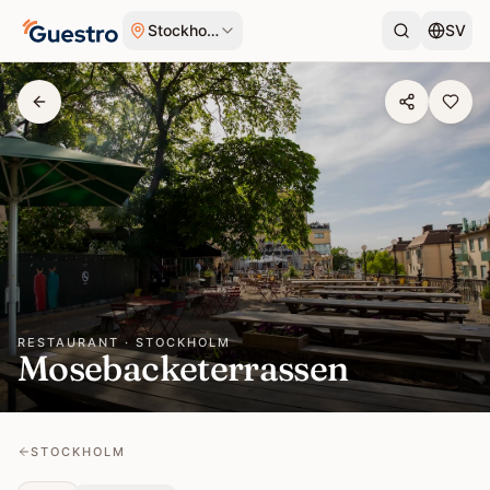
Skip to content
Stockholm
SV
RESTAURANT · STOCKHOLM
Mosebacketerrassen
STOCKHOLM